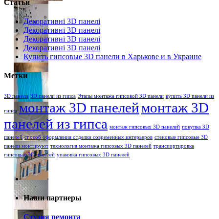
Статьи
Декоративні 3D панелі
Декоративні 3D панелі
Декоративні 3D панелі
Декоративні 3D панелі
Купить гипсовые 3D панели в Харькове и в Украине
Метки
3D панели
3D панели из гипса
Этапы монтажа гипсовой 3D панели
купить 3D панели из
монтаж 3D панелей
монтаж 3D
гипса
панелей из гипса
монтаж гипсовых 3D панелей
покупка 3D
панелей
способ оформления отделки современных интерьеров
стеновые гипсовые 3D
панели монтируют
технология монтажа гипсовых 3D панелей
транспортировка
гипсовых 3D панелей
упаковка гипсовых 3D панелей
Наши партнеры
Студия ремонта