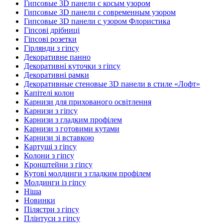
Гипсовые 3D панели с косым узором
Гипсовые 3D панели с современным узором
Гипсовые 3D панели с узором Флористика
Гіпсові дрібниці
Гіпсові розетки
Гірлянди з гіпсу
Декоративне панно
Декоративні куточки з гіпсу
Декоративні рамки
Декоративные стеновые 3D панели в стиле «Лофт»
Капітелі колон
Карнизи для прихованого освітлення
Карнизи з гіпсу
Карнизи з гладким профілем
Карнизи з готовими кутами
Карнизи зі вставкою
Картуші з гіпсу
Колони з гіпсу
Кронштейни з гіпсу
Кутові молдинги з гладким профілем
Молдинги із гіпсу
Ніша
Новинки
Пілястри з гіпсу
Плінтуси з гіпсу