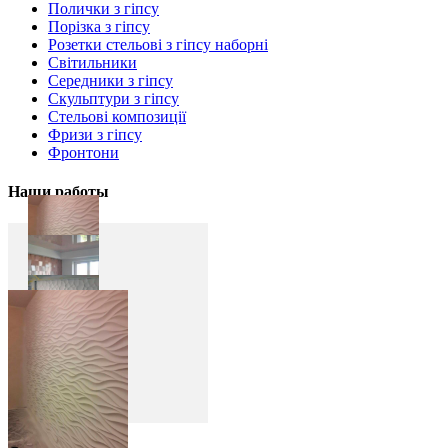
Полички з гіпсу
Порізка з гіпсу
Розетки стельові з гіпсу наборні
Світильники
Середники з гіпсу
Скульптури з гіпсу
Стельові композиції
Фризи з гіпсу
Фронтони
Наши работы