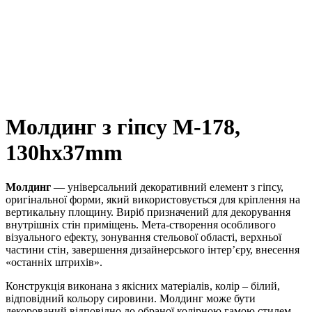
Молдинг з гіпсу М-178,
130hx37mm
Молдинг
— універсальний декоративний елемент з гіпсу,
оригінальної форми, який використовується для кріплення на
вертикальну площину. Виріб призначений для декорування
внутрішніх стін приміщень. Мета-створення особливого
візуального ефекту, зонування стельової області, верхньої
частини стін, завершення дизайнерського інтер’єру, внесення
«останніх штрихів».
Конструкція виконана з якісних матеріалів, колір – білий,
відповідний кольору сировини. Молдинг може бути
декорований відповідно до обраної колірною гамою стилем,