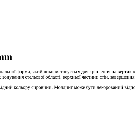
8mm
інальної форми, який використовується для кріплення на вертик
 зонування стельової області, верхньої частини стін, завершення
дповідний кольору сировини. Молдинг може бути декорований від