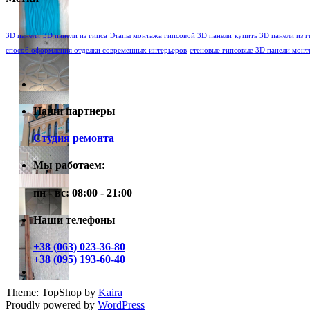
3D панели
3D панели из гипса
Этапы монтажа гипсовой 3D панели
купить 3D панели из г
способ оформления отделки современных интерьеров
стеновые гипсовые 3D панели мон
Наши партнеры
Студия ремонта
Мы работаем:
пн - вс: 08:00 - 21:00
Наши телефоны
+38 (063) 023-36-80
+38 (095) 193-60-40
Theme: TopShop by
Kaira
Proudly powered by
WordPress