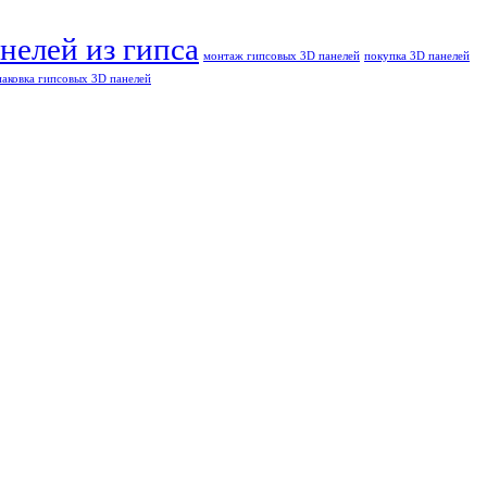
нелей из гипса
монтаж гипсовых 3D панелей
покупка 3D панелей
паковка гипсовых 3D панелей