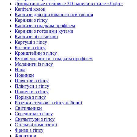
Декоративные стеновые 3D панели в стиле «Лофт»
Капітелі колон
Карнизи для прихованого освітлення
Карнизи з гіпсу
Карнизи з гладким профілем
Карнизи з готовими кутами
Карнизи зі вставкою
Картуші з гіпсу
Колони з гіпсу
Кронштейни з гіпсу
Кутові молдинги з гладким профілем
Молдинги із гіпсу
Ніша
Новинки
Пілястри з гіпсу
Плінтуси з гіпсу
Полички з гіпсу
Порізка з гіпсу
Розетки стельові з гіпсу наборні
Світильники
Середники з гіпсу
Скульптури з гіпсу
Стельові композиції
Фризи з гіпсу
Фронтони