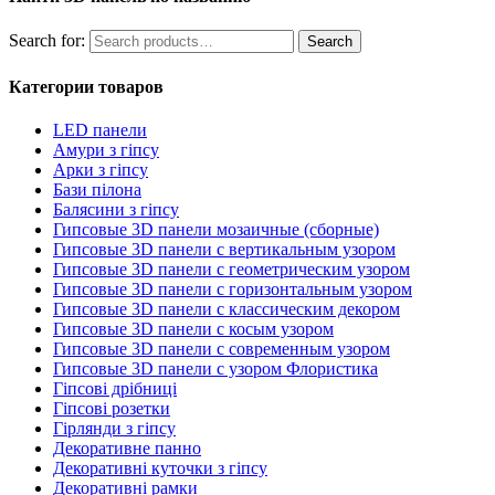
Search for:
Search
Категории товаров
LED панели
Амури з гіпсу
Арки з гіпсу
Бази пілона
Балясини з гіпсу
Гипсовые 3D панели мозаичные (сборные)
Гипсовые 3D панели с вертикальным узором
Гипсовые 3D панели с геометрическим узором
Гипсовые 3D панели с горизонтальным узором
Гипсовые 3D панели с классическим декором
Гипсовые 3D панели с косым узором
Гипсовые 3D панели с современным узором
Гипсовые 3D панели с узором Флористика
Гіпсові дрібниці
Гіпсові розетки
Гірлянди з гіпсу
Декоративне панно
Декоративні куточки з гіпсу
Декоративні рамки