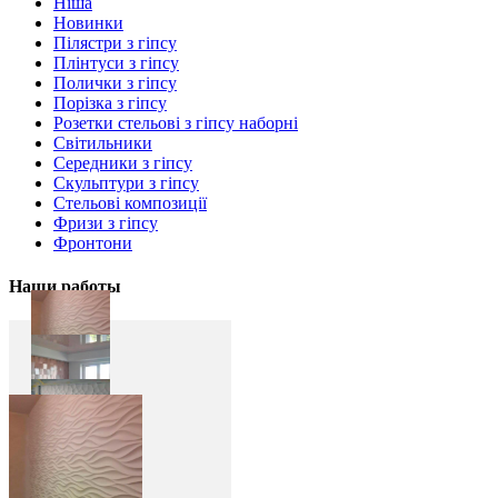
Ніша
Новинки
Пілястри з гіпсу
Плінтуси з гіпсу
Полички з гіпсу
Порізка з гіпсу
Розетки стельові з гіпсу наборні
Світильники
Середники з гіпсу
Скульптури з гіпсу
Стельові композиції
Фризи з гіпсу
Фронтони
Наши работы