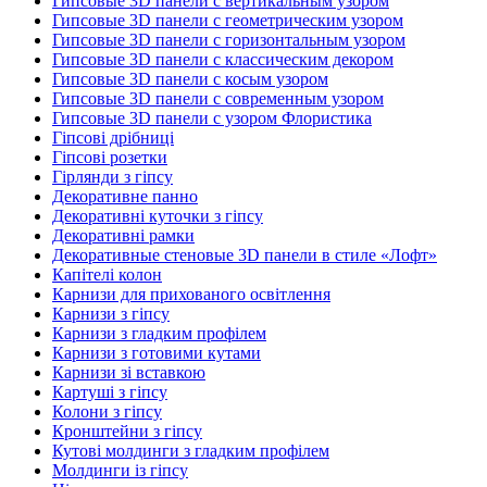
Гипсовые 3D панели с вертикальным узором
Гипсовые 3D панели с геометрическим узором
Гипсовые 3D панели с горизонтальным узором
Гипсовые 3D панели с классическим декором
Гипсовые 3D панели с косым узором
Гипсовые 3D панели с современным узором
Гипсовые 3D панели с узором Флористика
Гіпсові дрібниці
Гіпсові розетки
Гірлянди з гіпсу
Декоративне панно
Декоративні куточки з гіпсу
Декоративні рамки
Декоративные стеновые 3D панели в стиле «Лофт»
Капітелі колон
Карнизи для прихованого освітлення
Карнизи з гіпсу
Карнизи з гладким профілем
Карнизи з готовими кутами
Карнизи зі вставкою
Картуші з гіпсу
Колони з гіпсу
Кронштейни з гіпсу
Кутові молдинги з гладким профілем
Молдинги із гіпсу