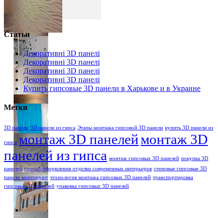
Статьи
Декоративні 3D панелі
Декоративні 3D панелі
Декоративні 3D панелі
Декоративні 3D панелі
Купить гипсовые 3D панели в Харькове и в Украине
Метки
3D панели
3D панели из гипса
Этапы монтажа гипсовой 3D панели
купить 3D панели из
монтаж 3D панелей
монтаж 3D
гипса
панелей из гипса
монтаж гипсовых 3D панелей
покупка 3D
панелей
способ оформления отделки современных интерьеров
стеновые гипсовые 3D
панели монтируют
технология монтажа гипсовых 3D панелей
транспортировка
гипсовых 3D панелей
упаковка гипсовых 3D панелей