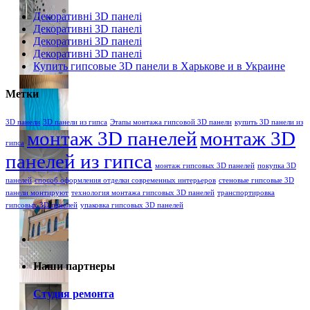
Декоративні 3D панелі
Декоративні 3D панелі
Декоративні 3D панелі
Декоративні 3D панелі
Купить гипсовые 3D панели в Харькове и в Украине
Метки
3D панели
3D панели из гипса
Этапы монтажа гипсовой 3D панели
купить 3D панели из
монтаж 3D панелей
монтаж 3D
гипса
панелей из гипса
монтаж гипсовых 3D панелей
покупка 3D
панелей
способ оформления отделки современных интерьеров
стеновые гипсовые 3D
панели монтируют
технология монтажа гипсовых 3D панелей
транспортировка
гипсовых 3D панелей
упаковка гипсовых 3D панелей
Наши партнеры
Студия ремонта