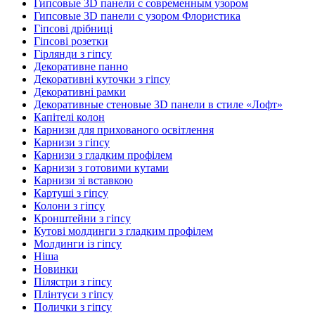
Гипсовые 3D панели с современным узором
Гипсовые 3D панели с узором Флористика
Гіпсові дрібниці
Гіпсові розетки
Гірлянди з гіпсу
Декоративне панно
Декоративні куточки з гіпсу
Декоративні рамки
Декоративные стеновые 3D панели в стиле «Лофт»
Капітелі колон
Карнизи для прихованого освітлення
Карнизи з гіпсу
Карнизи з гладким профілем
Карнизи з готовими кутами
Карнизи зі вставкою
Картуші з гіпсу
Колони з гіпсу
Кронштейни з гіпсу
Кутові молдинги з гладким профілем
Молдинги із гіпсу
Ніша
Новинки
Пілястри з гіпсу
Плінтуси з гіпсу
Полички з гіпсу