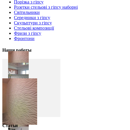
Порізка з гіпсу
Розетки стельові з гіпсу наборні
Світильники
Середники з гіпсу
Скульптури з гіпсу
Стельові композиції
Фризи з гіпсу
Фронтони
Наши работы
Статьи