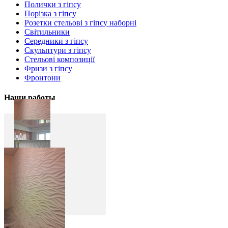
Полички з гіпсу
Порізка з гіпсу
Розетки стельові з гіпсу наборні
Світильники
Середники з гіпсу
Скульптури з гіпсу
Стельові композиції
Фризи з гіпсу
Фронтони
Наши работы