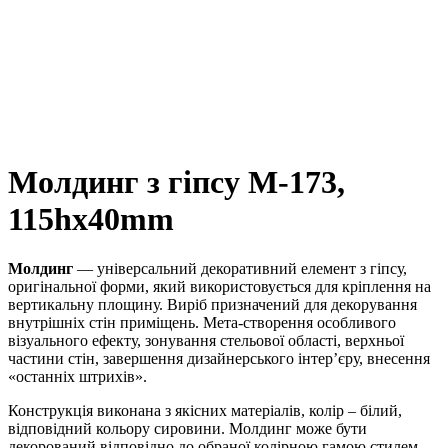
Молдинг з гіпсу М-173,
115hx40mm
Молдинг
— універсальний декоративний елемент з гіпсу,
оригінальної форми, який використовується для кріплення на
вертикальну площину. Виріб призначений для декорування
внутрішніх стін приміщень. Мета-створення особливого
візуального ефекту, зонування стельової області, верхньої
частини стін, завершення дизайнерського інтер’єру, внесення
«останніх штрихів».
Конструкція виконана з якісних матеріалів, колір – білий,
відповідний кольору сировини. Молдинг може бути
декорований відповідно до обраної колірною гамою стилем,