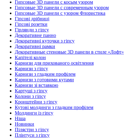
Гипсовые 3D панели с косым узором
Гипсовые 3D панели с современным узором
Гипсовые 3D панели с узором Флористика
Гіпсові дрібниці
Гіпсові розетки
Гірлянди з гіпсу
Декоративне панно
Декоративні куточки з гіпсу
Декоративні рамки
Декоративные стеновые 3D панели в стиле «Лофт»
Капітелі колон
Карнизи для прихованого освітлення
Карнизи з гіпсу
Карнизи з гладким профілем
Карнизи з готовими кутами
Карнизи зі вставкою
Картуші з гіпсу
Колони з гіпсу
Кронштейни з гіпсу
Кутові молдинги з гладким профілем
Молдинги із гіпсу
Ніша
Новинки
Пілястри з гіпсу
Плінтуси з гіпсу