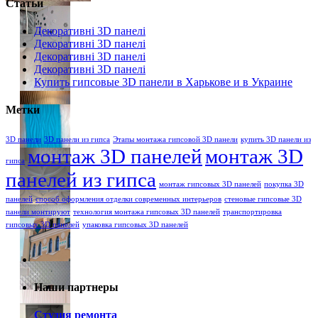
Статьи
Декоративні 3D панелі
Декоративні 3D панелі
Декоративні 3D панелі
Декоративні 3D панелі
Купить гипсовые 3D панели в Харькове и в Украине
Метки
3D панели
3D панели из гипса
Этапы монтажа гипсовой 3D панели
купить 3D панели из
монтаж 3D панелей
монтаж 3D
гипса
панелей из гипса
монтаж гипсовых 3D панелей
покупка 3D
панелей
способ оформления отделки современных интерьеров
стеновые гипсовые 3D
панели монтируют
технология монтажа гипсовых 3D панелей
транспортировка
гипсовых 3D панелей
упаковка гипсовых 3D панелей
Наши партнеры
Студия ремонта