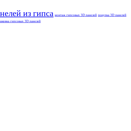
нелей из гипса
монтаж гипсовых 3D панелей
покупка 3D панелей
паковка гипсовых 3D панелей