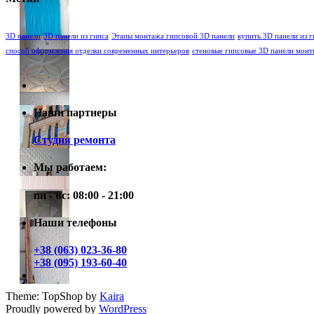
3D панели
3D панели из гипса
Этапы монтажа гипсовой 3D панели
купить 3D панели из г
способ оформления отделки современных интерьеров
стеновые гипсовые 3D панели мон
Наши партнеры
Студия ремонта
Мы работаем:
пн - вс: 08:00 - 21:00
Наши телефоны
+38 (063) 023-36-80
+38 (095) 193-60-40
Theme: TopShop by
Kaira
Proudly powered by
WordPress