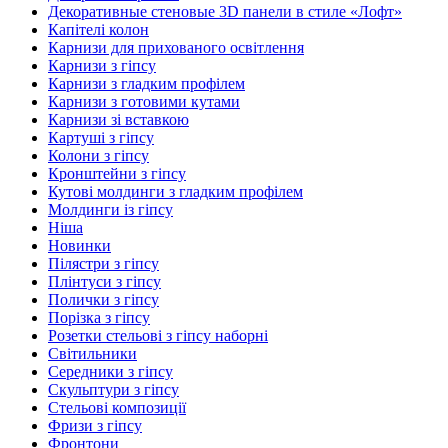
Декоративные стеновые 3D панели в стиле «Лофт»
Капітелі колон
Карнизи для прихованого освітлення
Карнизи з гіпсу
Карнизи з гладким профілем
Карнизи з готовими кутами
Карнизи зі вставкою
Картуші з гіпсу
Колони з гіпсу
Кронштейни з гіпсу
Кутові молдинги з гладким профілем
Молдинги із гіпсу
Ніша
Новинки
Пілястри з гіпсу
Плінтуси з гіпсу
Полички з гіпсу
Порізка з гіпсу
Розетки стельові з гіпсу наборні
Світильники
Середники з гіпсу
Скульптури з гіпсу
Стельові композиції
Фризи з гіпсу
Фронтони