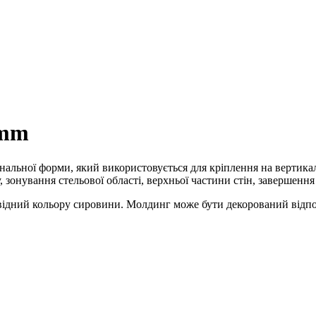
2mm
інальної форми, який використовується для кріплення на вертик
 зонування стельової області, верхньої частини стін, завершення
дповідний кольору сировини. Молдинг може бути декорований від