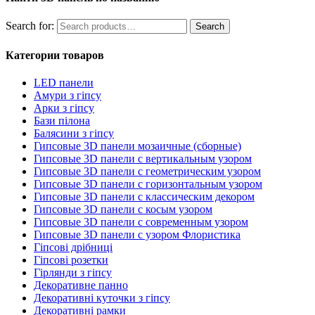
Search for:
Search
Категории товаров
LED панели
Амури з гіпсу
Арки з гіпсу
Бази пілона
Балясини з гіпсу
Гипсовые 3D панели мозаичные (сборные)
Гипсовые 3D панели с вертикальным узором
Гипсовые 3D панели с геометрическим узором
Гипсовые 3D панели с горизонтальным узором
Гипсовые 3D панели с классическим декором
Гипсовые 3D панели с косым узором
Гипсовые 3D панели с современным узором
Гипсовые 3D панели с узором Флористика
Гіпсові дрібниці
Гіпсові розетки
Гірлянди з гіпсу
Декоративне панно
Декоративні куточки з гіпсу
Декоративні рамки