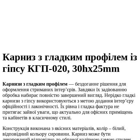
Карниз з гладким профілем із
гіпсу КГП-020, 30hx25mm
Карнизи з гладким профілем
— бездоганне рішення для
оформлення стриманих інтер’єрів. Завдяки їх задіюванню
обробка набирає повністю завершений вигляд. Нерідко гладкі
карнизи з гіпсу використовуються з метою додання інтер’єру
офіційності і лаконічності. Їх рівна і гладка фактура не
притягає зайвої уваги, що актуально для офісних приміщень
та кабінетів в класичному стилі.
Конструкція виконана з якісних матеріалів, колір – білий,
відповідний кольору сировини. Карниз може бути
декорований відповідно до обраної колірною гамою стилем,