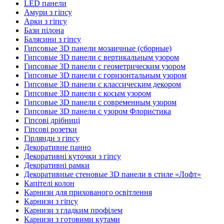
LED панели
Амури з гіпсу
Арки з гіпсу
Бази пілона
Балясини з гіпсу
Гипсовые 3D панели мозаичные (сборные)
Гипсовые 3D панели с вертикальным узором
Гипсовые 3D панели с геометрическим узором
Гипсовые 3D панели с горизонтальным узором
Гипсовые 3D панели с классическим декором
Гипсовые 3D панели с косым узором
Гипсовые 3D панели с современным узором
Гипсовые 3D панели с узором Флористика
Гіпсові дрібниці
Гіпсові розетки
Гірлянди з гіпсу
Декоративне панно
Декоративні куточки з гіпсу
Декоративні рамки
Декоративные стеновые 3D панели в стиле «Лофт»
Капітелі колон
Карнизи для прихованого освітлення
Карнизи з гіпсу
Карнизи з гладким профілем
Карнизи з готовими кутами