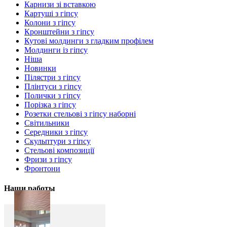
Карнизи зі вставкою
Картуші з гіпсу
Колони з гіпсу
Кронштейни з гіпсу
Кутові молдинги з гладким профілем
Молдинги із гіпсу
Ніша
Новинки
Пілястри з гіпсу
Плінтуси з гіпсу
Полички з гіпсу
Порізка з гіпсу
Розетки стельові з гіпсу наборні
Світильники
Середники з гіпсу
Скульптури з гіпсу
Стельові композиції
Фризи з гіпсу
Фронтони
Наши работы