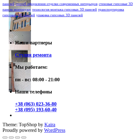
панелей
способ оформления отделки современных интерьеров
стеновые гипсовые 3D
панели монтируют
технология монтажа гипсовых 3D панелей
транспортировка
гипсовых 3D панелей
упаковка гипсовых 3D панелей
Наши партнеры
Студия ремонта
Мы работаем:
пн - вс: 08:00 - 21:00
Наши телефоны
+38 (063) 023-36-80
+38 (095) 193-60-40
Theme: TopShop by
Kaira
Proudly powered by
WordPress