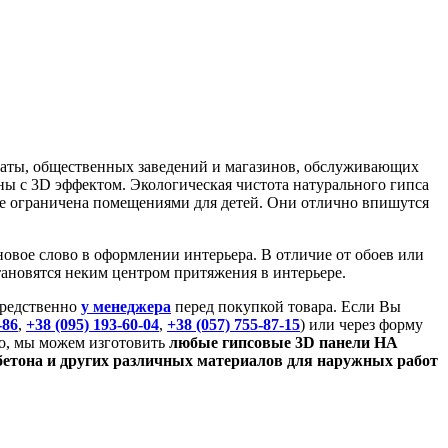
наты, общественных заведений и магазинов, обслуживающих
ы с 3D эффектом. Экологическая чистота натурального гипса
е ограничена помещениями для детей. Они отлично впишутся
овое слово в оформлении интерьера. В отличие от обоев или
ановятся неким центром притяжения в интерьере.
средственно
у менеджера
перед покупкой товара. Если Вы
-86
,
+38 (095) 193-60-04
,
+38 (057) 755-87-15
) или через форму
о, мы можем изготовить
любые гипсовые 3D панели НА
бетона и других различных материалов для наружных работ