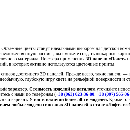
. Объемные цветы станут идеальными выбором для детской ком
 художественную роспись, вы сможете создать шикарные картин
елочного материала. Но сфера применения
3D панели «Полет»
н
ений, в которых активно используются цветочные принты.
писок достоинств 3D панелей. Прежде всего, такие панели — н
еобычную, глубокую игру света на рельефной поверхности и ст
ый характер
.
Стоимость изделий из каталога
уточняйте непо
итесь с нами по телефонам (
+38 (063) 023-36-80
,
+38 (097) 565-06
рсный вариант.
У нас в наличии более 50-ти моделей.
Кроме тог
ваем любые модели гипсовых 3D панелей в стиле «Лофт» из 