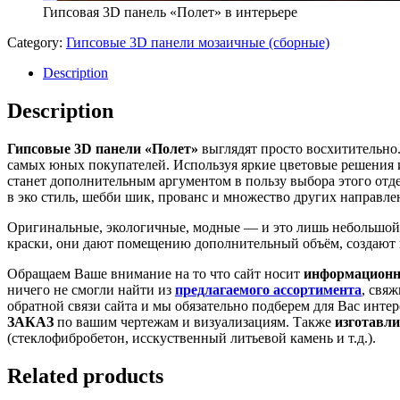
Гипсовая 3D панель «Полет» в интерьере
Category:
Гипсовые 3D панели мозаичные (сборные)
Description
Description
Гипсовые 3D панели «Полет»
выглядят просто восхитительно
самых юных покупателей. Используя яркие цветовые решения и
станет дополнительным аргументом в пользу выбора этого отд
в эко стиль, шебби шик, прованс и множество других направл
Оригинальные, экологичные, модные — и это лишь небольшой с
краски, они дают помещению дополнительный объём, создают н
Обращаем Ваше внимание на то что сайт носит
информационн
ничего не смогли найти из
предлагаемого ассортимента
, свяж
обратной связи сайта и мы обязательно подберем для Вас инте
ЗАКАЗ
по вашим чертежам и визуализациям. Также
изготавли
(стеклофибробетон, исскуственный литьевой камень и т.д.).
Related products