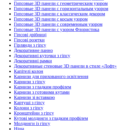
Гипсовые 3D панели с геометрическим узором
Гипсовые 3D панели с горизонтальным узором
Гипсовые 3D панели с классическим декором
Гипсовые 3D панели с косым узором
Гипсовые 3D панели с современным узором
Гипсовые 3D панели с узором Флористика
Гіпсові дрібниці
Гіпсові розетки
Гірлянди з гіпсу
Декоративне панно
Декоративні куточки з гіпсу
Декоративні рамки
Декоративные стеновые 3D панели в стиле «Лофт»
Капітелі колон
Карнизи для прихованого освітлення
Карнизи з гіпсу
Карнизи з гладким профілем
Карнизи з готовими кутами
Карнизи зі вставкою
Картуші з гіпсу
Колони з гіпсу
Кронштейни з гіпсу
Кутові молдинги з гладким профілем
Молдинги із гіпсу
Ніша