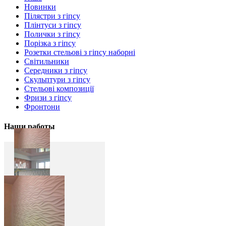
Новинки
Пілястри з гіпсу
Плінтуси з гіпсу
Полички з гіпсу
Порізка з гіпсу
Розетки стельові з гіпсу наборні
Світильники
Середники з гіпсу
Скульптури з гіпсу
Стельові композиції
Фризи з гіпсу
Фронтони
Наши работы