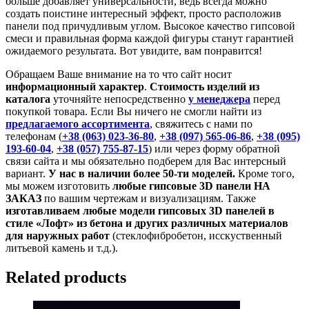
больше добавляет универсальности, ведь всегда можно
создать поистине интересный эффект, просто расположив
панели под причудливым углом. Высокое качество гипсовой
смеси и правильная форма каждой фигуры станут гарантией
ожидаемого результата. Вот увидите, вам понравится!
Обращаем Ваше внимание на то что сайт носит
информационный характер
.
Стоимость изделий из
каталога
уточняйте непосредственно
у менеджера
перед
покупкой товара. Если Вы ничего не смогли найти из
предлагаемого ассортимента
, свяжитесь с нами по
телефонам (
+38 (063) 023-36-80
,
+38 (097) 565-06-86
,
+38 (095)
193-60-04
,
+38 (057) 755-87-15
) или через форму обратной
связи сайта и мы обязательно подберем для Вас интерсный
вариант.
У нас в наличии более 50-ти моделей.
Кроме того,
мы можем изготовить
любые гипсовые 3D панели НА
ЗАКАЗ
по вашим чертежам и визуализациям. Также
изготавливаем любые модели гипсовых 3D панелей в
стиле «Лофт» из бетона и других различных материалов
для наружных работ
(стеклофибробетон, исскуственный
литьевой камень и т.д.).
Related products