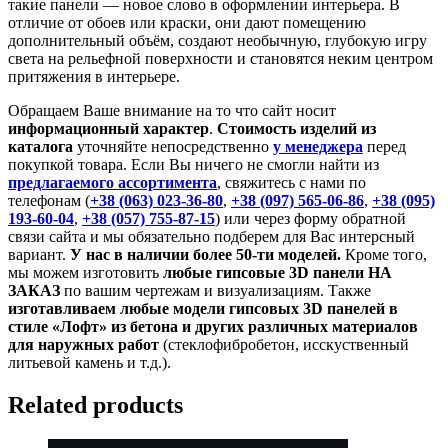
такие панели — новое слово в оформлении интерьера. В
отличие от обоев или краски, они дают помещению
дополнительный объём, создают необычную, глубокую игру
света на рельефной поверхности и становятся неким центром
притяжения в интерьере.
Обращаем Ваше внимание на то что сайт носит
информационный характер
.
Стоимость изделий из
каталога
уточняйте непосредственно
у менеджера
перед
покупкой товара. Если Вы ничего не смогли найти из
предлагаемого ассортимента
, свяжитесь с нами по
телефонам (
+38 (063) 023-36-80
,
+38 (097) 565-06-86
,
+38 (095)
193-60-04
,
+38 (057) 755-87-15
) или через форму обратной
связи сайта и мы обязательно подберем для Вас интерсный
вариант.
У нас в наличии более 50-ти моделей.
Кроме того,
мы можем изготовить
любые гипсовые 3D панели НА
ЗАКАЗ
по вашим чертежам и визуализациям. Также
изготавливаем любые модели гипсовых 3D панелей в
стиле «Лофт» из бетона и других различных материалов
для наружных работ
(стеклофибробетон, исскуственный
литьевой камень и т.д.).
Related products