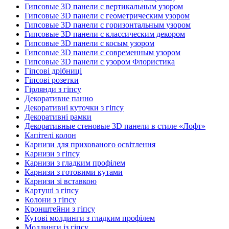
Гипсовые 3D панели с вертикальным узором
Гипсовые 3D панели с геометрическим узором
Гипсовые 3D панели с горизонтальным узором
Гипсовые 3D панели с классическим декором
Гипсовые 3D панели с косым узором
Гипсовые 3D панели с современным узором
Гипсовые 3D панели с узором Флористика
Гіпсові дрібниці
Гіпсові розетки
Гірлянди з гіпсу
Декоративне панно
Декоративні куточки з гіпсу
Декоративні рамки
Декоративные стеновые 3D панели в стиле «Лофт»
Капітелі колон
Карнизи для прихованого освітлення
Карнизи з гіпсу
Карнизи з гладким профілем
Карнизи з готовими кутами
Карнизи зі вставкою
Картуші з гіпсу
Колони з гіпсу
Кронштейни з гіпсу
Кутові молдинги з гладким профілем
Молдинги із гіпсу