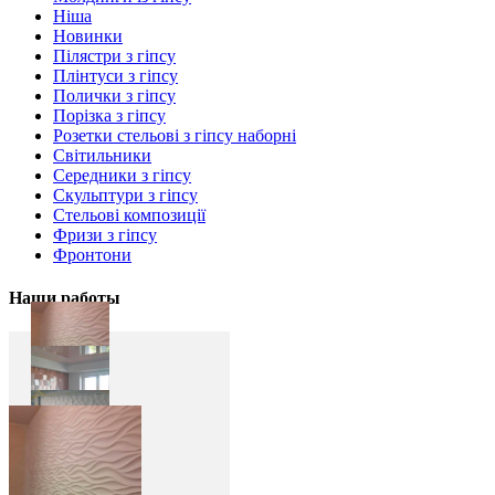
Ніша
Новинки
Пілястри з гіпсу
Плінтуси з гіпсу
Полички з гіпсу
Порізка з гіпсу
Розетки стельові з гіпсу наборні
Світильники
Середники з гіпсу
Скульптури з гіпсу
Стельові композиції
Фризи з гіпсу
Фронтони
Наши работы