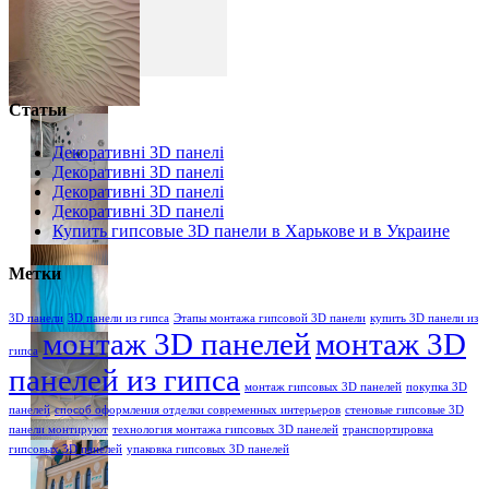
Статьи
Декоративні 3D панелі
Декоративні 3D панелі
Декоративні 3D панелі
Декоративні 3D панелі
Купить гипсовые 3D панели в Харькове и в Украине
Метки
3D панели
3D панели из гипса
Этапы монтажа гипсовой 3D панели
купить 3D панели из
монтаж 3D панелей
монтаж 3D
гипса
панелей из гипса
монтаж гипсовых 3D панелей
покупка 3D
панелей
способ оформления отделки современных интерьеров
стеновые гипсовые 3D
панели монтируют
технология монтажа гипсовых 3D панелей
транспортировка
гипсовых 3D панелей
упаковка гипсовых 3D панелей