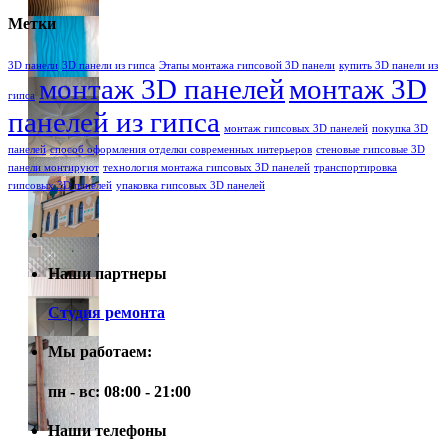
Метки
3D панели
3D панели из гипса
Этапы монтажа гипсовой 3D панели
купить 3D панели из
монтаж 3D панелей
монтаж 3D
гипса
панелей из гипса
монтаж гипсовых 3D панелей
покупка 3D
панелей
способ оформления отделки современных интерьеров
стеновые гипсовые 3D
панели монтируют
технология монтажа гипсовых 3D панелей
транспортировка
гипсовых 3D панелей
упаковка гипсовых 3D панелей
Наши партнеры
Студия ремонта
Мы работаем:
пн - вс: 08:00 - 21:00
Наши телефоны