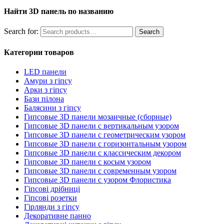
Найти 3D панель по названию
Search for:
Search
Категории товаров
LED панели
Амури з гіпсу
Арки з гіпсу
Бази пілона
Балясини з гіпсу
Гипсовые 3D панели мозаичные (сборные)
Гипсовые 3D панели с вертикальным узором
Гипсовые 3D панели с геометрическим узором
Гипсовые 3D панели с горизонтальным узором
Гипсовые 3D панели с классическим декором
Гипсовые 3D панели с косым узором
Гипсовые 3D панели с современным узором
Гипсовые 3D панели с узором Флористика
Гіпсові дрібниці
Гіпсові розетки
Гірлянди з гіпсу
Декоративне панно