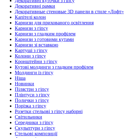
Декоративні куточки з гіпсу
Декоративні рамки
Декоративные стеновые 3D панели в стиле «Лофт»
Капітелі колон
Карнизи для прихованого освітлення
Карнизи з гіпсу
Карнизи з гладким профілем
Карнизи з готовими кутами
Карнизи зі вставкою
Картуші з гіпсу
Колони з гіпсу
Кронштейни з гіпсу
Кутові молдинги з гладким профілем
Молдинги із гіпсу
Ніша
Новинки
Пілястри з гіпсу
Плінтуси з гіпсу
Полички з гіпсу
Порізка з гіпсу
Розетки стельові з гіпсу наборні
Світильники
Середники з гіпсу
Скульптури з гіпсу
Стельові композиції